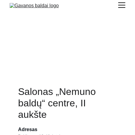
Kontaktai
Susisiekite su mūsų dizaineriais dėl visos 
informacijos, susijusios su mūsų paslaugomis ir 
produktais
Salonas „Nemuno 
baldų“ centre, II 
aukšte
Adresas