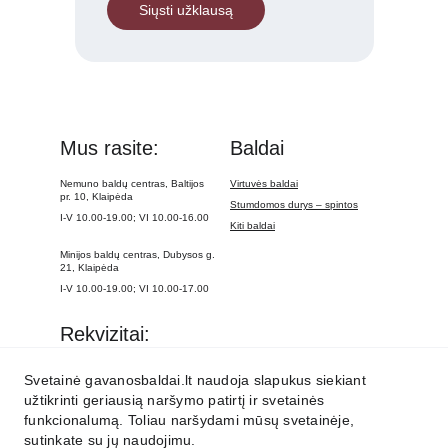
Siųsti užklausą
Mus rasite:
Baldai
Nemuno baldų centras, Baltijos 
Virtuvės baldai
pr. 10, Klaipėda
Stumdomos durys – spintos
I-V 10.00-19.00; VI 10.00-16.00
Kiti baldai
Minijos baldų centras, Dubysos g. 
21, Klaipėda
I-V 10.00-19.00; VI 10.00-17.00
Rekvizitai:
UAB „Gavanos projektai“
Svetainė gavanosbaldai.lt naudoja slapukus siekiant
Įm. k. 300136754
užtikrinti geriausią naršymo patirtį ir svetainės
PVM mok. k. 
100001836010
funkcionalumą. Toliau naršydami mūsų svetainėje,
Tel. Nr. 
+370 (698) 31 239
sutinkate su jų naudojimu.