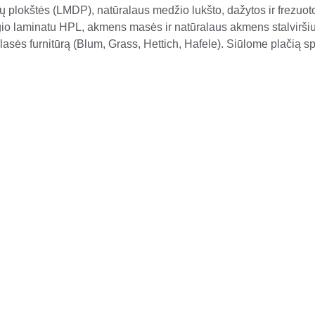
 plokštės (LMDP), natūralaus medžio lukšto, dažytos ir frezu
gio laminatu HPL, akmens masės ir natūralaus akmens stalvirši
sės furnitūrą (Blum, Grass, Hettich, Hafele). Siūlome plačią spa