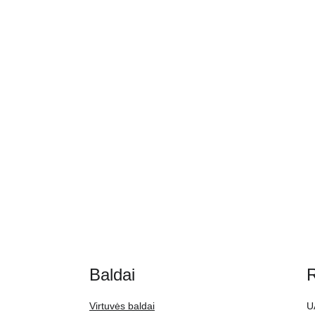
Baldai
R
Virtuvės baldai
U