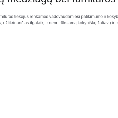
rnitūros tiekėjus renkamės vadovaudamiesi patikimumo ir koky
is, užtikrinančias ilgalaikį ir nenutrūkstamą kokybiškų žaliavų ir