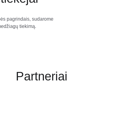
bės pagrindais, sudarome 
 medžiagų tiekimą.
Partneriai