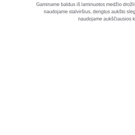
Gaminame baldus iš laminuotos medžio drožlių
naudojame stalviršius, dengtus aukšto slė
naudojame aukščiausios kla