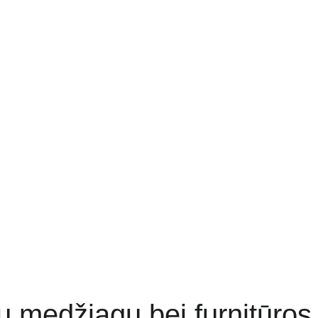
ų medžiagų bei furnitūros 