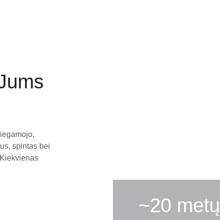
 Jums
miegamojo, 
us, spintas bei 
 Kiekvienas 
~20 metų